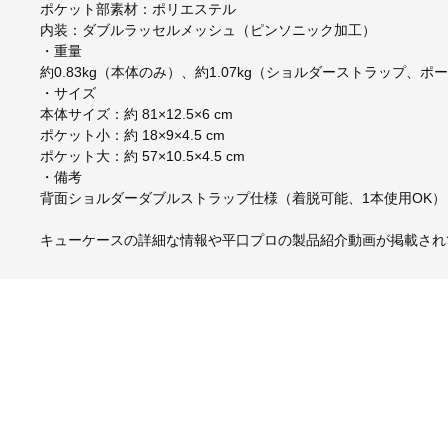
ポケット部素材：ポリエステル
内装：ダブルラッセルメッシュ（ピンソニック加工）
・重量
約0.83kg（本体のみ）、約1.07kg（ショルダーストラップ、ポ
・サイズ
本体サイズ：約 81×12.5×6 cm
ポケット小：約 18×9×4.5 cm
ポケット大：約 57×10.5×4.5 cm
・備考
背面ショルダーダブルストラップ仕様（着脱可能、1本使用OK）
キューケースの詳細な情報や平口プロの製品紹介動画が掲載され