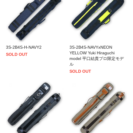
3S-2B4S-H-NAVY2
3S-2B4S-NAVYxNEON
YELLOW Yuki Hiraguchi
SOLD OUT
model 平口結貴プロ限定モデ
ル
SOLD OUT