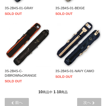
3S-2B4S-01-GRAY
3S-2B4S-01-BEIGE
SOLD OUT
SOLD OUT
3S-2B4S-C-
3S-2B4S-01-NAVY CAMO
D/BROWNxORANGE
SOLD OUT
SOLD OUT
10
1
10
商品中
-
商品
前へ
次へ