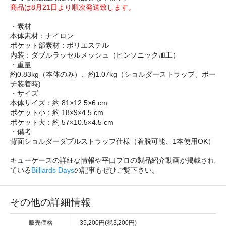
商品は8月21日より順次発送致します。
・素材
本体素材：ナイロン
ポケット部素材：ポリエステル
内装：ダブルラッセルメッシュ（ピンソニック加工）
・重量
約0.83kg（本体のみ）、約1.07kg（ショルダーストラップ、ポー
チ装着時)
・サイズ
本体サイズ：約 81×12.5×6 cm
ポケット小：約 18×9×4.5 cm
ポケット大：約 57×10.5×4.5 cm
・備考
背面ショルダーダブルストラップ仕様（着脱可能、1本使用OK）
キューケースの詳細な情報や平口プロの製品紹介動画が掲載され
ている
Billiards Days
の記事もぜひご覧下さい。
その他の詳細情報
販売価格
35,200円(税3,200円)