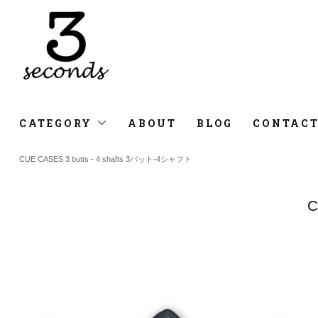
CATEGORY
ABOUT
BLOG
CONTAC
CUE CASES 3 butts - 4 shafts 3バット-4シャフト
C