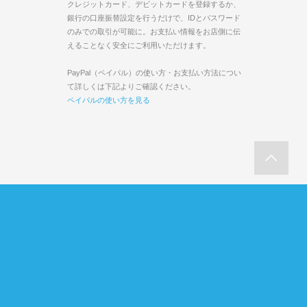
クレジットカード、デビットカードを登録するか、
銀行の口座振替設定を行うだけで、IDとパスワード
のみでの取引が可能に。お支払い情報をお店側に伝
えることなく安全にご利用いただけます。
PayPal（ペイパル）の使い方・お支払い方法につい
て詳しくは下記よりご確認ください。
ペイパルの使い方を見る